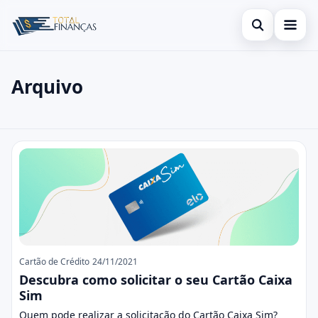
Abrir busca
Inicial
Arquivo
Buscar no site
Cartão de Crédito
×
Buscar por:
Empréstimo
Posts
Pressione Enter para buscar ou ESC para fechar.
Finanças
Legal
Cartão de Crédito
24/11/2021
Descubra como solicitar o seu Cartão Caixa
Sim
Quem pode realizar a solicitação do Cartão Caixa Sim?