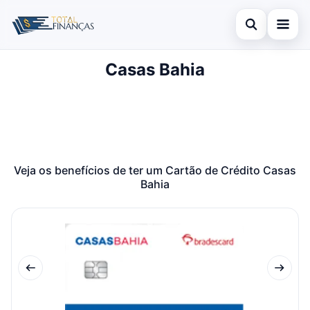
Abrir busca
Casas Bahia
Inicial
Buscar no site
Cartão de Crédito
×
Buscar por:
Empréstimo
Pressione Enter para buscar ou ESC para fechar.
Finanças
Veja os benefícios de ter um Cartão de Crédito Casas
Bahia
Legal