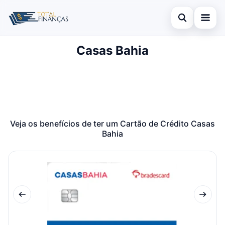
Abrir busca
Casas Bahia
Inicial
Buscar no site
Cartão de Crédito
×
Buscar por:
Empréstimo
Pressione Enter para buscar ou ESC para fechar.
Finanças
Veja os benefícios de ter um Cartão de Crédito Casas
Bahia
Legal