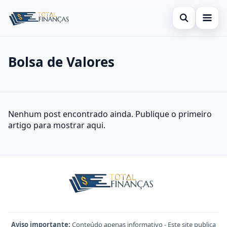
Abrir busca
Inicial
Bolsa de Valores
Buscar no site
Cartão de Crédito
×
Buscar por:
Empréstimo
Bolsa de Valores
Nenhum post encontrado ainda. Publique o primeiro
Pressione Enter para buscar ou ESC para fechar.
Finanças
artigo para mostrar aqui.
Legal
Aviso importante:
Conteúdo apenas informativo - Este site publica