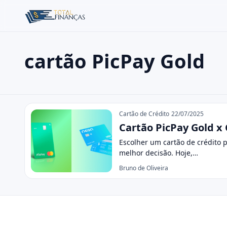
cartão PicPay Gold
Buscar no site
Buscar por:
cartão PicPay Gold
Pressione Enter para buscar ou ESC para fechar.
Cartão de Crédito
22/07/2025
Cartão PicPay Gold x
Escolher um cartão de crédito 
melhor decisão. Hoje,…
Bruno de Oliveira