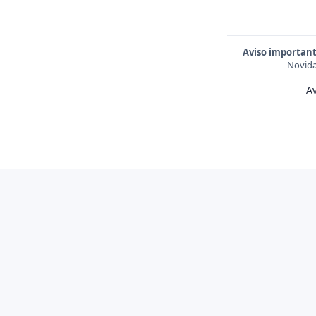
Aviso important
Novida
Av