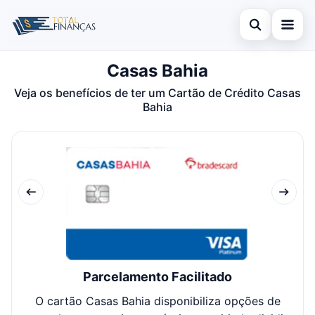
Abrir busca
Casas Bahia
Inicial
Veja os benefícios de ter um Cartão de Crédito Casas
Buscar no site
Cartão de Crédito
×
Bahia
Buscar por:
Empréstimo
Pressione Enter para buscar ou ESC para fechar.
Finanças
Legal
Parcelamento Facilitado
O cartão Casas Bahia disponibiliza opções de
Cl