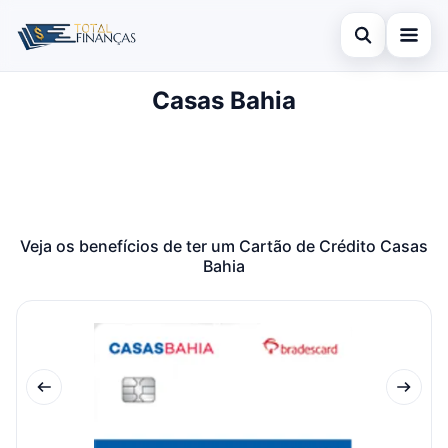
Abrir busca
Casas Bahia
Inicial
Buscar no site
Cartão de Crédito
×
Buscar por:
Empréstimo
Pressione Enter para buscar ou ESC para fechar.
Finanças
Veja os benefícios de ter um Cartão de Crédito Casas
Bahia
Legal