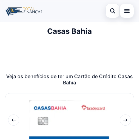
Abrir busca
Casas Bahia
Inicial
Buscar no site
Cartão de Crédito
×
Buscar por:
Empréstimo
Pressione Enter para buscar ou ESC para fechar.
Finanças
Veja os benefícios de ter um Cartão de Crédito Casas
Bahia
Legal