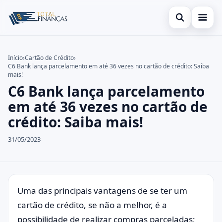
Abrir busca
Inicial
Início
›
Cartão de Crédito
›
C6 Bank lança parcelamento em até 36 vezes no cartão de crédito: Saiba
Buscar no site
Cartão de Crédito
×
mais!
C6 Bank lança parcelamento
Buscar por:
Empréstimo
em até 36 vezes no cartão de
Pressione Enter para buscar ou ESC para fechar.
Finanças
crédito: Saiba mais!
Legal
31/05/2023
Uma das principais vantagens de se ter um
cartão de crédito, se não a melhor, é a
possibilidade de realizar compras parceladas;