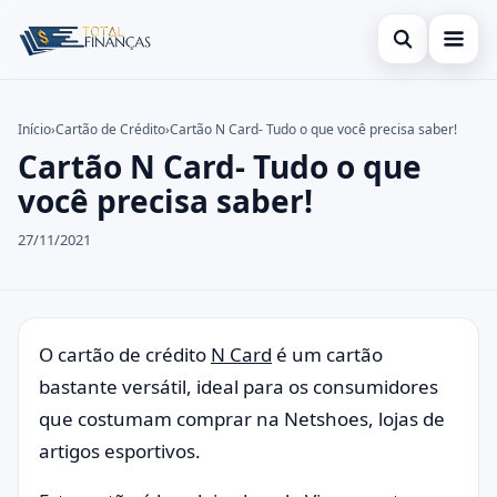
Abrir busca
Inicial
Início
›
Cartão de Crédito
›
Cartão N Card- Tudo o que você precisa saber!
Cartão N Card- Tudo o que
Buscar no site
Cartão de Crédito
×
você precisa saber!
Buscar por:
Empréstimo
27/11/2021
Pressione Enter para buscar ou ESC para fechar.
Finanças
Legal
O cartão de crédito
N Card
é um cartão
bastante versátil, ideal para os consumidores
que costumam comprar na Netshoes, lojas de
artigos esportivos.