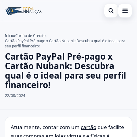
Abrir busca
Inicial
Início
›
Cartão de Crédito
›
Cartão PayPal Pré-pago x Cartão Nubank: Descubra qual é o ideal para
Buscar no site
Cartão de Crédito
×
seu perfil financeiro!
Cartão PayPal Pré-pago x
Buscar por:
Empréstimo
Cartão Nubank: Descubra
Pressione Enter para buscar ou ESC para fechar.
Finanças
qual é o ideal para seu perfil
financeiro!
Legal
22/08/2024
Atualmente, contar com um
cartão
que facilite
suas compras em lojas virtuais e físicas é