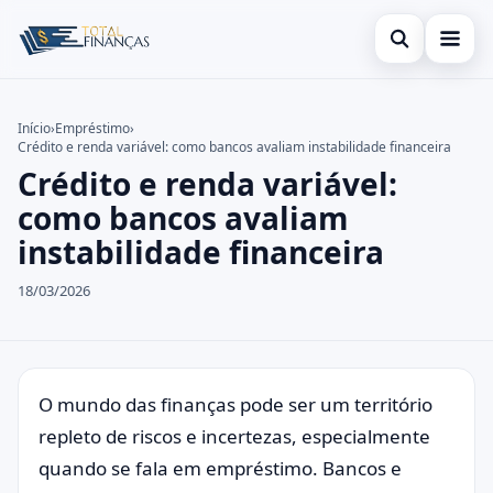
Abrir busca
Inicial
Início
›
Empréstimo
›
Crédito e renda variável: como bancos avaliam instabilidade financeira
Buscar no site
Cartão de Crédito
×
Crédito e renda variável:
Buscar por:
Empréstimo
como bancos avaliam
instabilidade financeira
Pressione Enter para buscar ou ESC para fechar.
Finanças
18/03/2026
Legal
O mundo das finanças pode ser um território
repleto de riscos e incertezas, especialmente
quando se fala em empréstimo. Bancos e