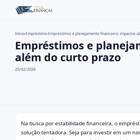
Início
›
Empréstimo
›
Empréstimos e planejamento financeiro: impactos a
Empréstimos e planejam
Buscar no site
Buscar por:
além do curto prazo
Pressione Enter para buscar ou ESC para fechar.
25/02/2026
Na busca por estabilidade financeira, o empr
solução tentadora. Seja para investir em um n