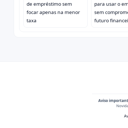
para usar o e
de empréstimo sem
sem comprome
focar apenas na menor
futuro finance
taxa
Aviso important
Novida
Av