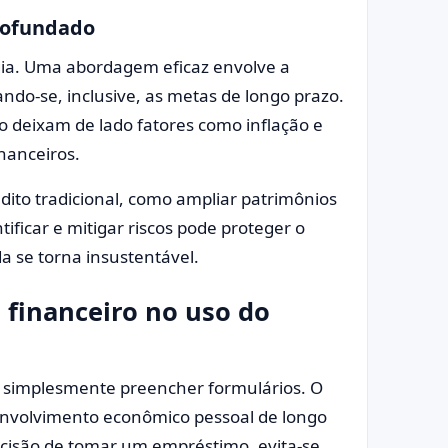
rofundado
gia. Uma abordagem eficaz envolve a
ndo-se, inclusive, as metas de longo prazo.
 deixam de lado fatores como inflação e
nanceiros.
rédito tradicional, como ampliar patrimônios
ficar e mitigar riscos pode proteger o
da se torna insustentável.
financeiro no uso do
e simplesmente preencher formulários. O
nvolvimento econômico pessoal de longo
ecisão de tomar um empréstimo, evita-se