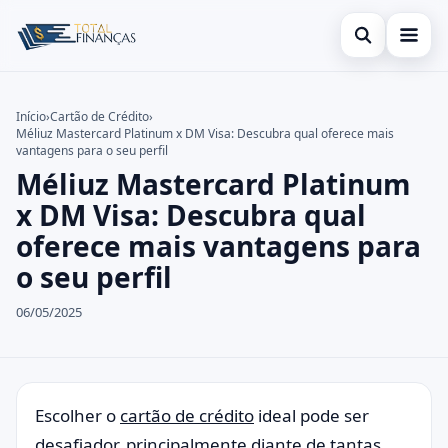
Abrir busca
Inicial
Início
›
Cartão de Crédito
›
Méliuz Mastercard Platinum x DM Visa: Descubra qual oferece mais
Buscar no site
Cartão de Crédito
×
vantagens para o seu perfil
Méliuz Mastercard Platinum
Buscar por:
Empréstimo
x DM Visa: Descubra qual
Pressione Enter para buscar ou ESC para fechar.
Finanças
oferece mais vantagens para
o seu perfil
Legal
06/05/2025
Escolher o
cartão de crédito
ideal pode ser
desafiador, principalmente diante de tantas