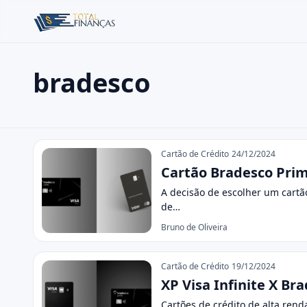
bradesco
Buscar no site
Buscar por:
bradesco
Pressione Enter para buscar ou ESC para fechar.
Cartão de Crédito
24/12/2024
Cartão Bradesco Prime
A decisão de escolher um cartã
de…
Bruno de Oliveira
Cartão de Crédito
19/12/2024
XP Visa Infinite X Br
Cartões de crédito de alta rend