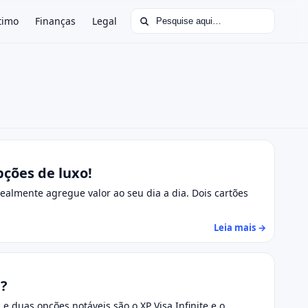
Buscar por:
timo
Finanças
Legal
pções de luxo!
ealmente agregue valor ao seu dia a dia. Dois cartões
Leia mais →
ê?
e duas opções notáveis são o XP Visa Infinite e o