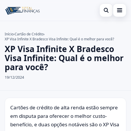
Abrir busca
Inicial
Início
›
Cartão de Crédito
›
XP Visa Infinite X Bradesco Visa Infinite: Qual é o melhor para você?
Buscar no site
Cartão de Crédito
×
XP Visa Infinite X Bradesco
Buscar por:
Empréstimo
Visa Infinite: Qual é o melhor
para você?
Pressione Enter para buscar ou ESC para fechar.
Finanças
19/12/2024
Legal
Cartões de crédito de alta renda estão sempre
em disputa para oferecer o melhor custo-
benefício, e duas opções notáveis são o XP Visa