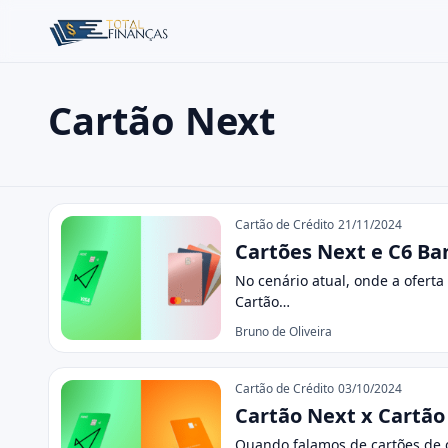
Cartão Next
Buscar no site
Buscar por:
Cartão Next
Pressione Enter para buscar ou ESC para fechar.
Cartão de Crédito
21/11/2024
Cartões Next e C6 Ba
No cenário atual, onde a oferta 
Cartão…
Bruno de Oliveira
Cartão de Crédito
03/10/2024
Cartão Next x Cartão 
Quando falamos de cartões de c