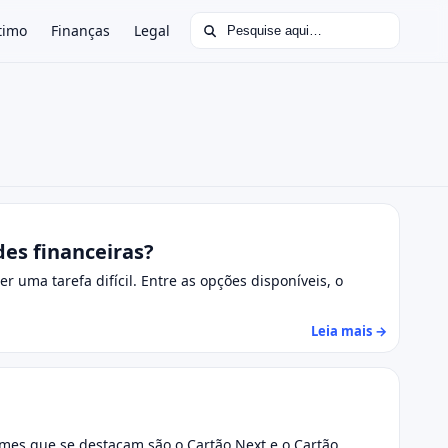
Buscar por:
timo
Finanças
Legal
es financeiras?
r uma tarefa difícil. Entre as opções disponíveis, o
Leia mais →
omes que se destacam são o Cartão Next e o Cartão