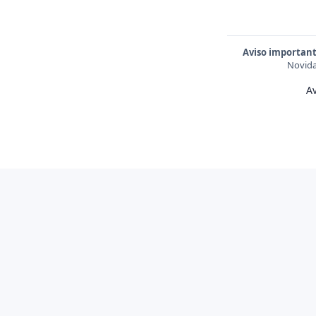
Aviso important
Novida
Av