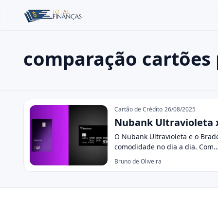
comparação cartões
Buscar no site
Buscar por:
comparação cartões premium
Pressione Enter para buscar ou ESC para fechar.
Cartão de Crédito
26/08/2025
Nubank Ultravioleta 
O Nubank Ultravioleta e o Bra
comodidade no dia a dia. Com
Bruno de Oliveira