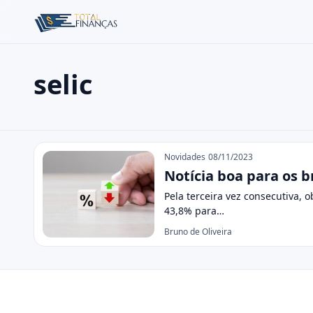
selic
Buscar no site
Buscar por:
selic
Pressione Enter para buscar ou ESC para fechar.
Novidades
08/11/2023
Notícia boa para os b
Pela terceira vez consecutiva,
43,8% para…
Bruno de Oliveira