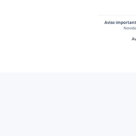
Aviso important
Novida
Av