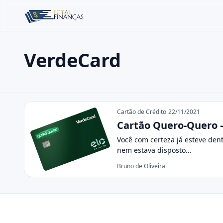
VerdeCard
Buscar no site
Buscar por:
VerdeCard
Pressione Enter para buscar ou ESC para fechar.
Cartão de Crédito
22/11/2021
Cartão Quero-Quero –
Você com certeza já esteve den
nem estava disposto…
Bruno de Oliveira