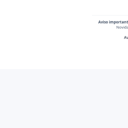
Aviso important
Novida
Av