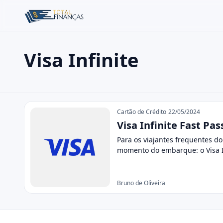
Visa Infinite
Buscar no site
Buscar por:
Visa Infinite
Pressione Enter para buscar ou ESC para fechar.
Cartão de Crédito
22/05/2024
Visa Infinite Fast Pa
Para os viajantes frequentes d
momento do embarque: o Visa I
Bruno de Oliveira