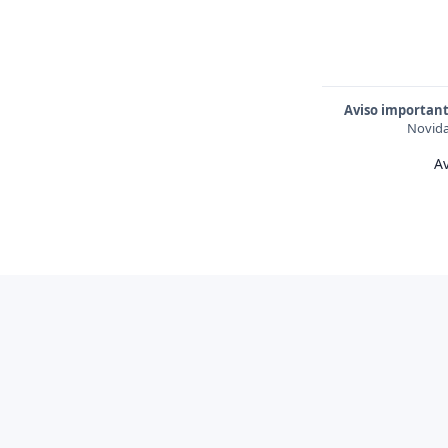
Aviso important
Novida
Av