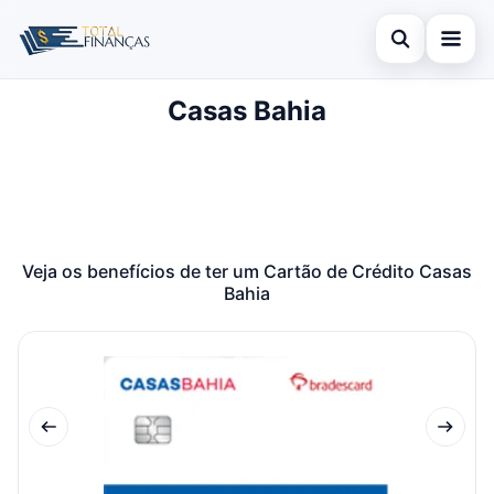
Abrir busca
Casas Bahia
Inicial
Buscar no site
Cartão de Crédito
×
Buscar por:
Empréstimo
Pressione Enter para buscar ou ESC para fechar.
Finanças
Veja os benefícios de ter um Cartão de Crédito Casas
Bahia
Legal