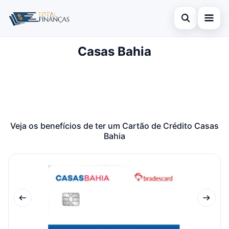
Abrir busca
Casas Bahia
Inicial
Buscar no site
Cartão de Crédito
×
Buscar por:
Empréstimo
Pressione Enter para buscar ou ESC para fechar.
Finanças
Veja os benefícios de ter um Cartão de Crédito Casas
Bahia
Legal