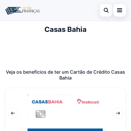
Abrir busca
Casas Bahia
Inicial
Buscar no site
Cartão de Crédito
×
Buscar por:
Empréstimo
Pressione Enter para buscar ou ESC para fechar.
Finanças
Veja os benefícios de ter um Cartão de Crédito Casas
Bahia
Legal