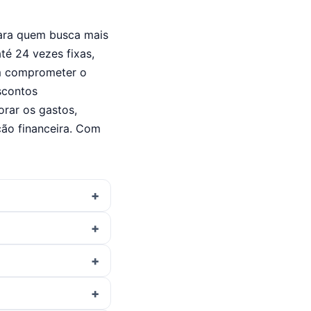
para quem busca mais
té 24 vezes fixas,
em comprometer o
scontos
orar os gastos,
ção financeira. Com