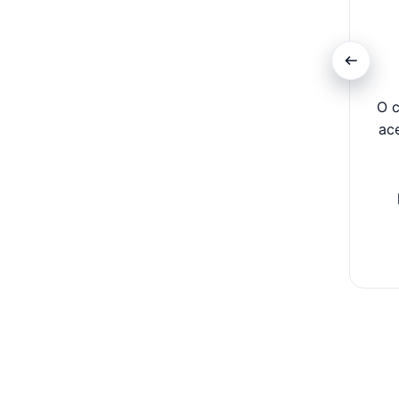
O c
ac