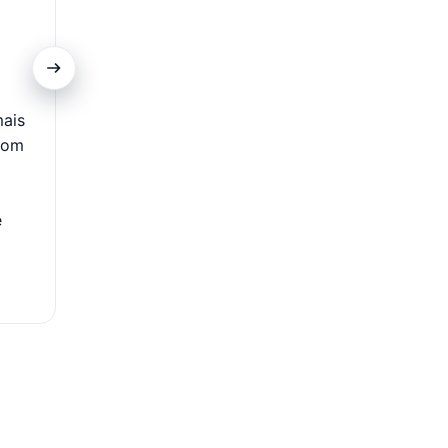
Promoções Exclusivas
mais
Clientes do cartão contam com acesso a ofertas es
com
descontos diferenciados em itens selecionados nas C
Além disso, podem aproveitar campanhas com condiç
como prazos ampliados e acesso antecipado a pr
e