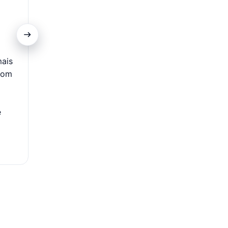
Promoções Exclusivas
mais
Clientes do cartão contam com acesso a ofertas es
com
descontos diferenciados em itens selecionados nas C
Além disso, podem aproveitar campanhas com condiç
como prazos ampliados e acesso antecipado a pr
e