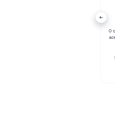
O c
ac