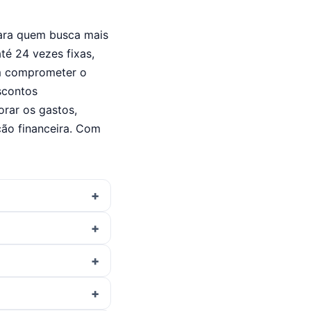
para quem busca mais
té 24 vezes fixas,
em comprometer o
scontos
orar os gastos,
ção financeira. Com