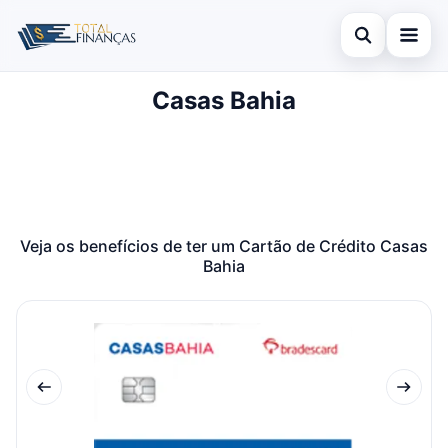
Abrir busca
Casas Bahia
Inicial
Buscar no site
Cartão de Crédito
×
Buscar por:
Empréstimo
Pressione Enter para buscar ou ESC para fechar.
Finanças
Veja os benefícios de ter um Cartão de Crédito Casas
Bahia
Legal