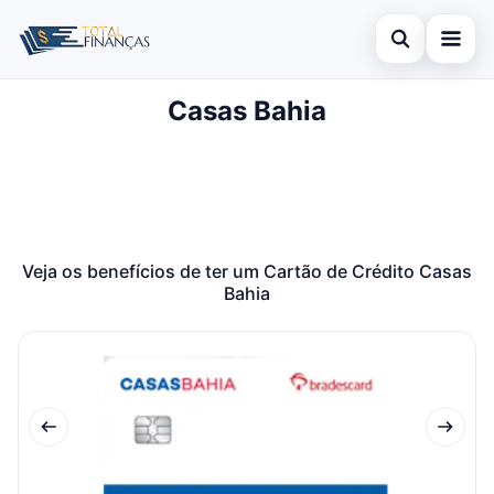
Abrir busca
Casas Bahia
Inicial
Buscar no site
Cartão de Crédito
×
Buscar por:
Empréstimo
Pressione Enter para buscar ou ESC para fechar.
Finanças
Veja os benefícios de ter um Cartão de Crédito Casas
Bahia
Legal