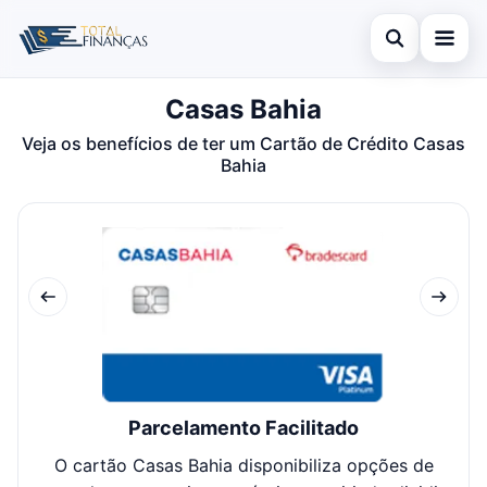
Abrir busca
Casas Bahia
Inicial
Veja os benefícios de ter um Cartão de Crédito Casas
Buscar no site
Cartão de Crédito
×
Bahia
Buscar por:
Empréstimo
Pressione Enter para buscar ou ESC para fechar.
Finanças
Legal
Parcelamento Facilitado
O cartão Casas Bahia disponibiliza opções de
Cl