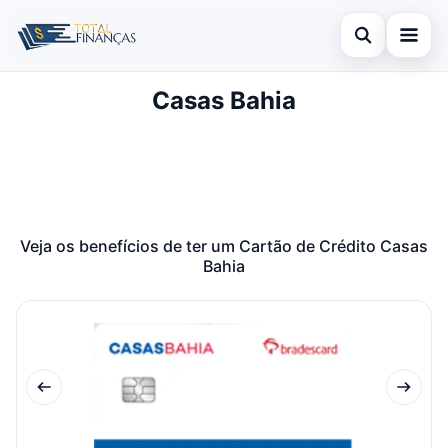
Abrir busca
Casas Bahia
Inicial
Buscar no site
Cartão de Crédito
×
Buscar por:
Empréstimo
Pressione Enter para buscar ou ESC para fechar.
Finanças
Veja os benefícios de ter um Cartão de Crédito Casas
Bahia
Legal