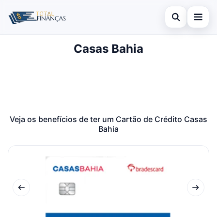
Abrir busca
Casas Bahia
Inicial
Buscar no site
Cartão de Crédito
×
Buscar por:
Empréstimo
Pressione Enter para buscar ou ESC para fechar.
Finanças
Veja os benefícios de ter um Cartão de Crédito Casas
Bahia
Legal