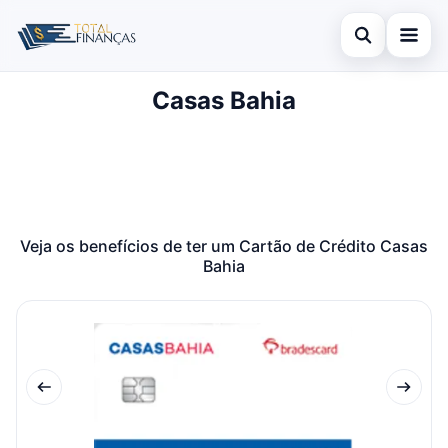
Abrir busca
Casas Bahia
Inicial
Buscar no site
Cartão de Crédito
×
Buscar por:
Empréstimo
Pressione Enter para buscar ou ESC para fechar.
Finanças
Veja os benefícios de ter um Cartão de Crédito Casas
Bahia
Legal