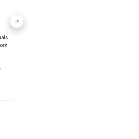
Promoções Exclusivas
mais
Clientes do cartão contam com acesso a ofertas es
com
descontos diferenciados em itens selecionados nas C
Além disso, podem aproveitar campanhas com condiç
como prazos ampliados e acesso antecipado a pr
e