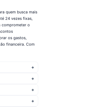
para quem busca mais
té 24 vezes fixas,
em comprometer o
scontos
orar os gastos,
ção financeira. Com