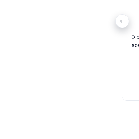
O c
ac