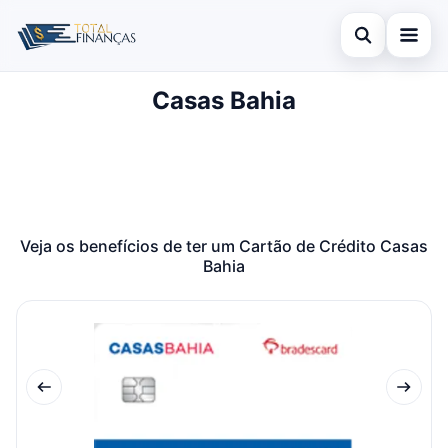
Abrir busca
Casas Bahia
Inicial
Buscar no site
Cartão de Crédito
×
Buscar por:
Empréstimo
Pressione Enter para buscar ou ESC para fechar.
Finanças
Veja os benefícios de ter um Cartão de Crédito Casas
Bahia
Legal