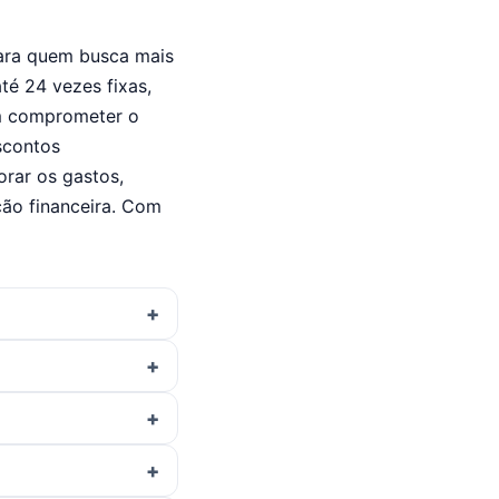
para quem busca mais
té 24 vezes fixas,
em comprometer o
scontos
orar os gastos,
ção financeira. Com