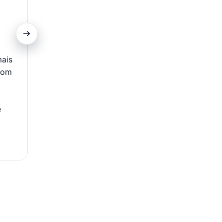
Promoções Exclusivas
mais
Clientes do cartão contam com acesso a ofertas es
com
descontos diferenciados em itens selecionados nas C
Além disso, podem aproveitar campanhas com condiç
como prazos ampliados e acesso antecipado a pr
e