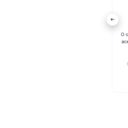
O c
ac