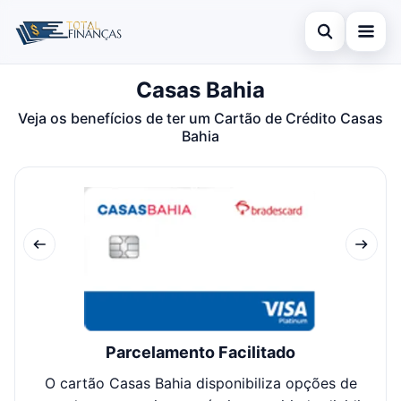
Abrir busca
Casas Bahia
Inicial
Veja os benefícios de ter um Cartão de Crédito Casas
Buscar no site
Cartão de Crédito
×
Bahia
Buscar por:
Empréstimo
Pressione Enter para buscar ou ESC para fechar.
Finanças
Legal
Parcelamento Facilitado
O cartão Casas Bahia disponibiliza opções de
Cl