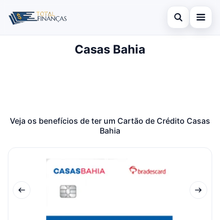
Abrir busca
Casas Bahia
Inicial
Buscar no site
Cartão de Crédito
×
Buscar por:
Empréstimo
Pressione Enter para buscar ou ESC para fechar.
Finanças
Veja os benefícios de ter um Cartão de Crédito Casas
Bahia
Legal