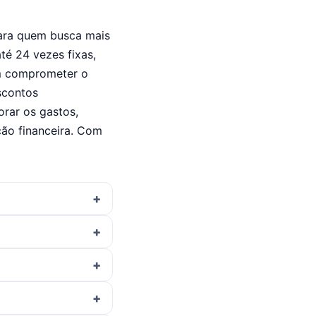
para quem busca mais
té 24 vezes fixas,
em comprometer o
scontos
orar os gastos,
ção financeira. Com