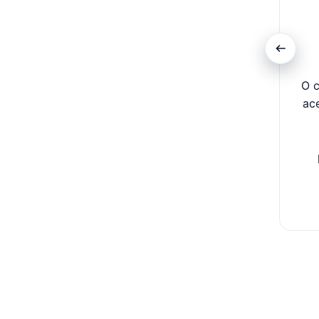
O c
ac