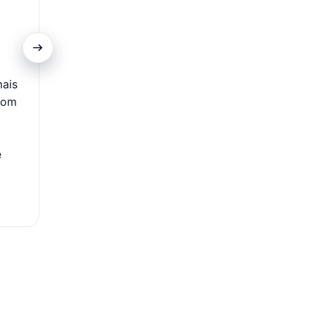
Promoções Exclusivas
mais
Clientes do cartão contam com acesso a ofertas es
com
descontos diferenciados em itens selecionados nas C
Além disso, podem aproveitar campanhas com condiç
como prazos ampliados e acesso antecipado a pr
e