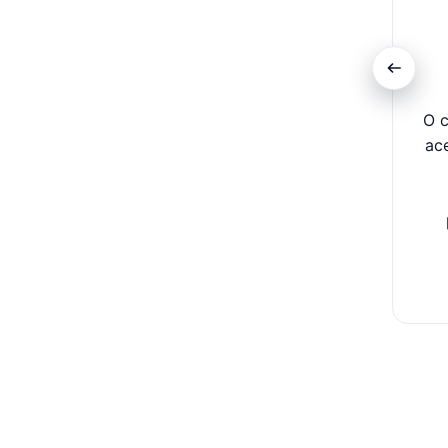
O c
ac