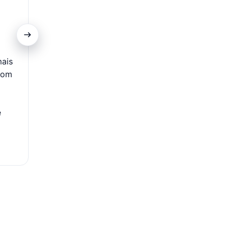
Promoções Exclusivas
mais
Clientes do cartão contam com acesso a ofertas es
com
descontos diferenciados em itens selecionados nas C
Além disso, podem aproveitar campanhas com condiç
como prazos ampliados e acesso antecipado a pr
e