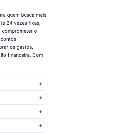
para quem busca mais
té 24 vezes fixas,
em comprometer o
scontos
orar os gastos,
ção financeira. Com