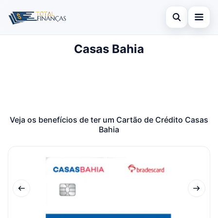
Abrir busca
Casas Bahia
Inicial
Buscar no site
Cartão de Crédito
×
Buscar por:
Empréstimo
Pressione Enter para buscar ou ESC para fechar.
Finanças
Veja os benefícios de ter um Cartão de Crédito Casas
Bahia
Legal