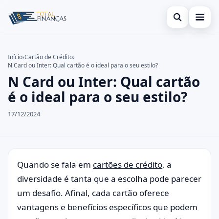
Abrir busca
Inicial
Início
›
Cartão de Crédito
›
N Card ou Inter: Qual cartão é o ideal para o seu estilo?
Buscar no site
Cartão de Crédito
×
N Card ou Inter: Qual cartão
Buscar por:
Empréstimo
é o ideal para o seu estilo?
Pressione Enter para buscar ou ESC para fechar.
Finanças
17/12/2024
Legal
Quando se fala em
cartões de crédito
, a
diversidade é tanta que a escolha pode parecer
um desafio. Afinal, cada cartão oferece
vantagens e benefícios específicos que podem