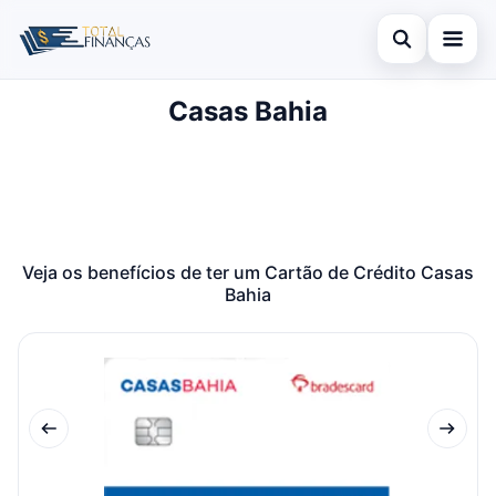
Abrir busca
Casas Bahia
Inicial
Buscar no site
Cartão de Crédito
×
Buscar por:
Empréstimo
Pressione Enter para buscar ou ESC para fechar.
Finanças
Veja os benefícios de ter um Cartão de Crédito Casas
Bahia
Legal