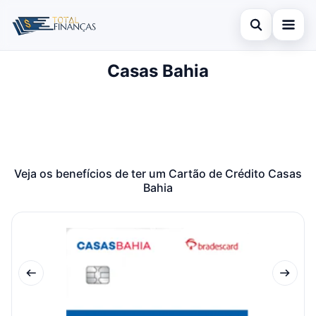
Abrir busca
Casas Bahia
Inicial
Buscar no site
Cartão de Crédito
×
Buscar por:
Empréstimo
Pressione Enter para buscar ou ESC para fechar.
Finanças
Veja os benefícios de ter um Cartão de Crédito Casas
Bahia
Legal