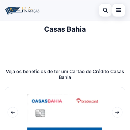
Abrir busca
Casas Bahia
Inicial
Buscar no site
Cartão de Crédito
×
Buscar por:
Empréstimo
Pressione Enter para buscar ou ESC para fechar.
Finanças
Veja os benefícios de ter um Cartão de Crédito Casas
Bahia
Legal