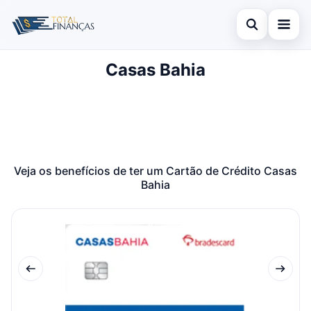
Abrir busca
Casas Bahia
Inicial
Buscar no site
Cartão de Crédito
×
Buscar por:
Empréstimo
Pressione Enter para buscar ou ESC para fechar.
Finanças
Veja os benefícios de ter um Cartão de Crédito Casas
Bahia
Legal