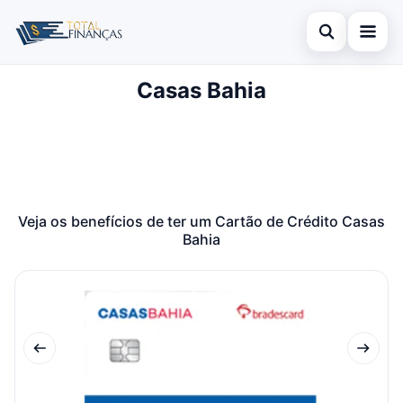
Abrir busca
Casas Bahia
Inicial
Buscar no site
Cartão de Crédito
×
Buscar por:
Empréstimo
Pressione Enter para buscar ou ESC para fechar.
Finanças
Veja os benefícios de ter um Cartão de Crédito Casas
Bahia
Legal