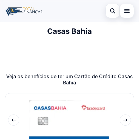
Abrir busca
Casas Bahia
Inicial
Buscar no site
Cartão de Crédito
×
Buscar por:
Empréstimo
Pressione Enter para buscar ou ESC para fechar.
Finanças
Veja os benefícios de ter um Cartão de Crédito Casas
Bahia
Legal